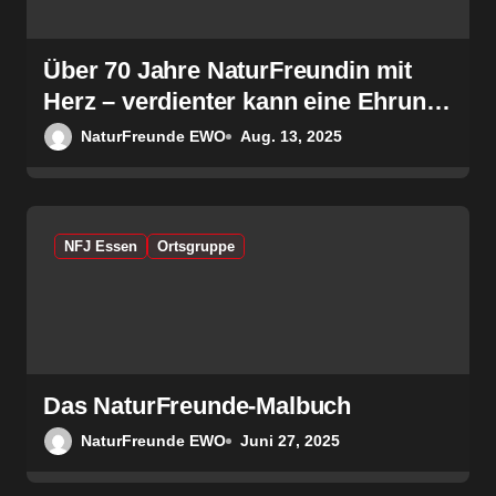
i
Über 70 Jahre NaturFreundin mit
g
Herz – verdienter kann eine Ehrung
a
nicht sein
NaturFreunde EWO
Aug. 13, 2025
t
i
NFJ Essen
Ortsgruppe
o
n
Das NaturFreunde-Malbuch
NaturFreunde EWO
Juni 27, 2025