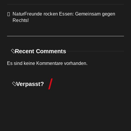
NaturFreunde rocken Essen: Gemeinsam gegen
Rechts!
Recent Comments
Es sind keine Kommentare vorhanden.
Verpasst?
Ortsgruppe
NFJ Essen
Ortsgruppe
Naturfreundehaus
Ortsgruppe
Tönisheide
Ortsgruppe