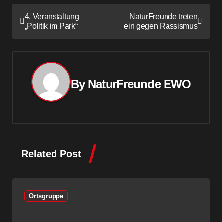
B
4. Veranstaltung
NaturFreunde treten
„Politik im Park“
ein gegen Rassismus
e
i
t
By
NaturFreunde EWO
r
a
g
s
Related Post
n
a
Ortsgruppe
v